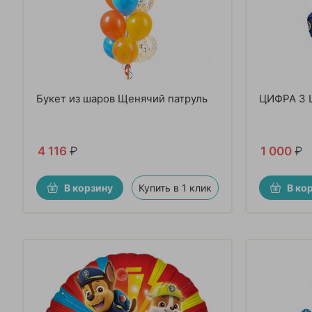
Букет из шаров Щенячий патруль
ЦИФРА 3 
4 116
₽
1 000
₽
В корзину
Купить в 1 клик
В ко