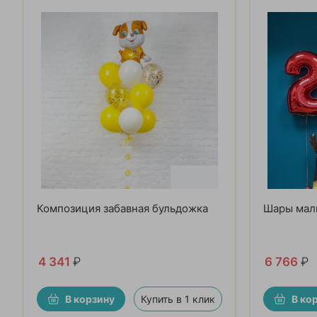
Композиция забавная бульдожка
Шары маль
4 341
₽
6 766
₽
В корзину
Купить в 1 клик
В ко