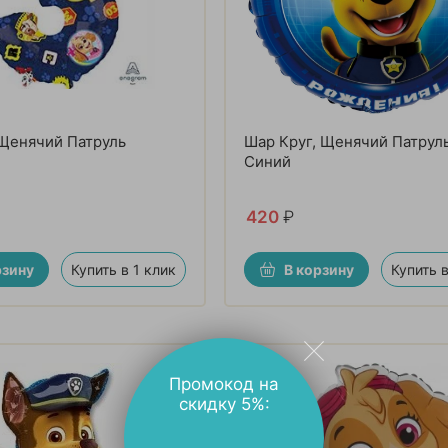
Щенячий Патруль
Шар Круг, Щенячий Патруль,
Синий
420
₽
рзину
Купить в 1 клик
В корзину
Купить в
Промокод на
скидку 5%: