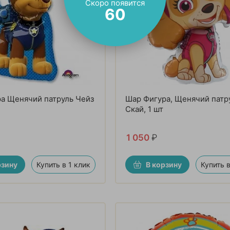
Скоро появится
59
а Щенячий патруль Чейз
Шар Фигура, Щенячий патр
Скай, 1 шт
1 050
₽
рзину
Купить в 1 клик
В корзину
Купить в