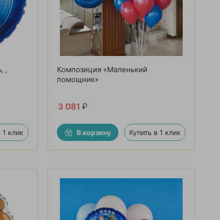
 ,
Композиция «Маленький
помощник»
3 081
₽
 1 клик
В корзину
Купить в 1 клик