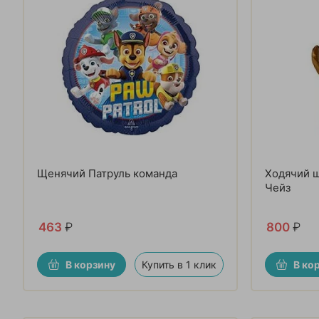
Щенячий Патруль команда
Ходячий 
Чейз
463
₽
800
₽
В корзину
Купить в 1 клик
В ко