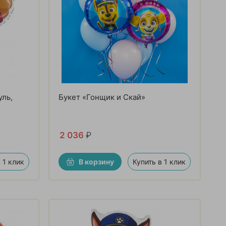
уль,
Букет «Гонщик и Скай»
2 036
₽
 1 клик
В корзину
Купить в 1 клик