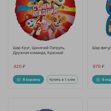
Шар Круг, Щенячий Патруль,
Шар фигур
Дружная команда, Красный
420
₽
970
₽
В корзину
Купить в 1 клик
В ко