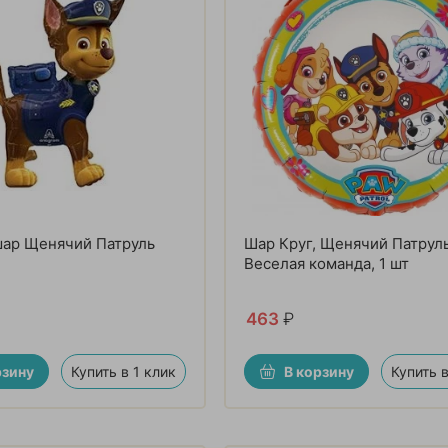
шар Щенячий Патруль
Шар Круг, Щенячий Патруль
Веселая команда, 1 шт
463
₽
рзину
Купить в 1 клик
В корзину
Купить в