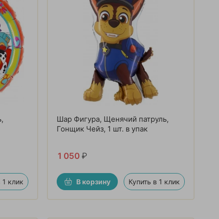
,
Шар Фигура, Щенячий патруль,
Гонщик Чейз, 1 шт. в упак
1 050
₽
 1 клик
В корзину
Купить в 1 клик