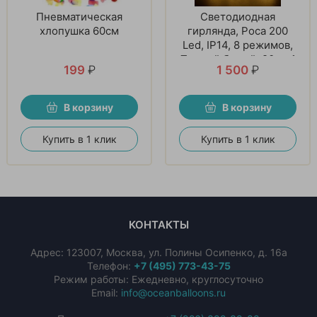
Пневматическая
Светодиодная
хлопушка 60см
гирлянда, Роса 200
Led, IP14, 8 режимов,
Теплый белый, 20 м. 1
199
₽
1 500
₽
шт
В корзину
В корзину
Купить в 1 клик
Купить в 1 клик
КОНТАКТЫ
Адрес:
123007
,
Москва
,
ул. Полины Осипенко, д. 16а
Телефон:
+7 (495) 773-43-75
Режим работы: Ежедневно, круглосуточно
Email:
info@oceanballoons.ru