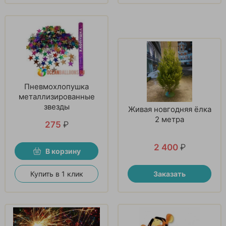
Пневмохлопушка
металлизированные
звезды
Живая новгодняя ёлка
2 метра
275
₽
2 400
₽
В корзину
Купить в 1 клик
Заказать