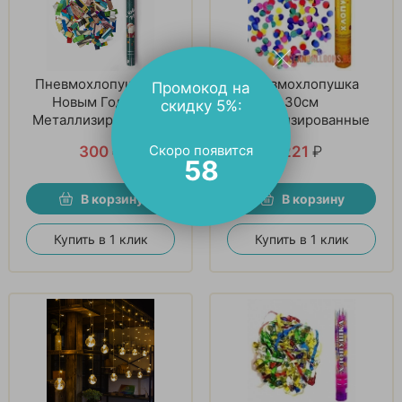
Пневмохлопушка, С
Пневмохлопушка
Промокод на
Новым Годом!,
30см
скидку 5%:
Металлизированные
металлизированные
прямоугольники,
Скоро появится
300
₽
221
₽
Зеленый, 1 шт
57
В корзину
В корзину
Купить в 1 клик
Купить в 1 клик