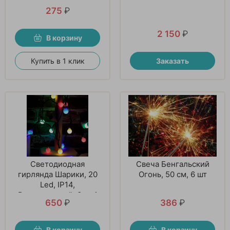
275
₽
2 150
₽
В корзину
Купить в 1 клик
Заказать
Светодиодная
Свеча Бенгальский
гирлянда Шарики, 20
Огонь, 50 см, 6 шт
Led, IP14,
Разноцветный, 3 м. 1
650
₽
386
₽
шт
В корзину
В корзину