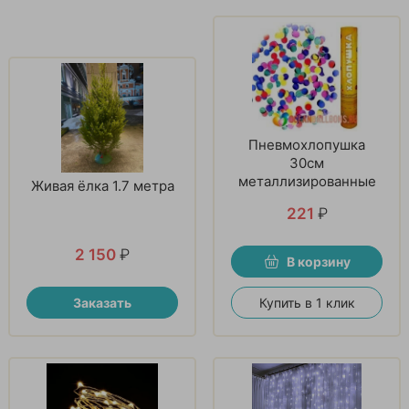
Пневмохлопушка
30см
металлизированные
Живая ёлка 1.7 метра
221
₽
2 150
₽
В корзину
Заказать
Купить в 1 клик