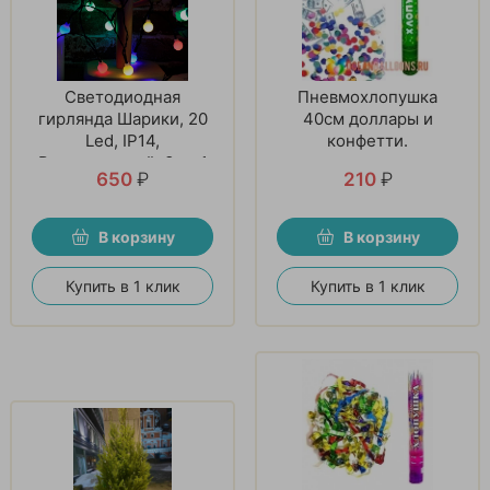
Светодиодная
Пневмохлопушка
гирлянда Шарики, 20
40см доллары и
Led, IP14,
конфетти.
Разноцветный, 3 м. 1
650
₽
210
₽
шт
В корзину
В корзину
Купить в 1 клик
Купить в 1 клик