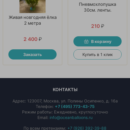
Пневмохлопушка
30см. ленты.
Живая новгодняя ёлка
2 метра
210
₽
2 400
₽
В корзину
Заказать
Купить в 1 клик
КОНТАКТЫ
Адрес:
123007
,
Москва
,
ул. Полины Осипенко, д. 16а
Телефон:
+7 (495) 773-43-75
Режим работы: Ежедневно, круглосуточно
Email:
info@oceanballoons.ru
По всем претензиям:
+7 (926) 392-39-88