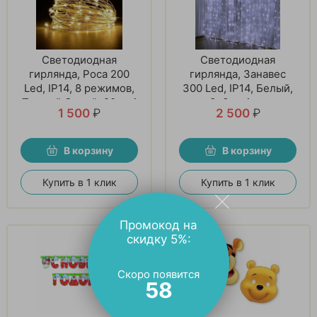
Светодиодная
Светодиодная
гирлянда, Роса 200
гирлянда, Занавес
Led, IP14, 8 режимов,
300 Led, IP14, Белый,
Теплый белый, 20 м. 1
3х3 м. 1 шт
1 500
₽
2 500
₽
шт
В корзину
В корзину
Купить в 1 клик
Купить в 1 клик
Промокод на
скидку 5%:
Скоро появится
57