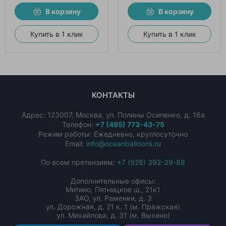
В корзину
В корзину
Купить в 1 клик
Купить в 1 клик
КОНТАКТЫ
Адрес:
123007
,
Москва
,
ул. Полины Осипенко, д. 16а
Телефон:
+7 (495) 773-43-75
Режим работы: Ежедневно, круглосуточно
Email:
info@oceanballoons.ru
По всем претензиям:
+7 (926) 392-39-88
Дополнительные офисы:
Митино, Пятницкое ш., 21к1
ЗАО, ул. Раменки, д. 3
ул. Дорожная, д. 21 к. 1 (м. Пражская)
ул. Михайлова, д. 31 (м. Выхино)