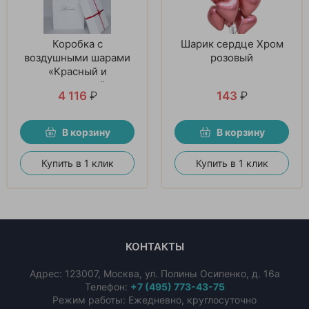
Коробка с
Шарик сердце Хром
воздушными шарами
розовый
«Красный и
прозрачный»
4 116
₽
143
₽
В корзину
В корзину
Купить в 1 клик
Купить в 1 клик
КОНТАКТЫ
Адрес:
123007
,
Москва
,
ул. Полины Осипенко, д. 16а
Телефон:
+7 (495) 773-43-75
Режим работы: Ежедневно, круглосуточно