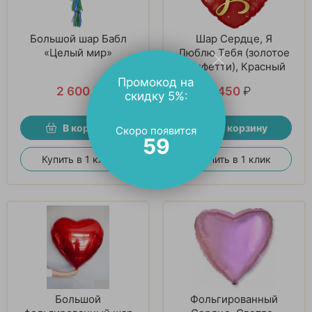
Большой шар Бабл
Шар Сердце, Я
«Целый мир»
Люблю Тебя (золотое
конфетти), Красный
Промокод на
2 600
₽
450
₽
скидку 5%:
В корзину
В корзину
Скоро появится
58
Купить в 1 клик
Купить в 1 клик
Большой
Фольгированный