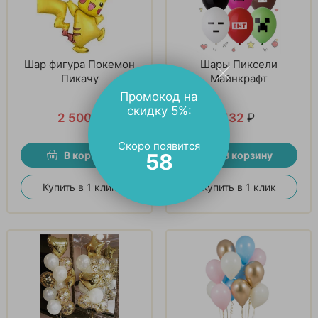
Шар фигура Покемон
Шары Пиксели
Пикачу
Майнкрафт
Промокод на
скидку 5%:
2 500
₽
132
₽
Скоро появится
56
В корзину
В корзину
Купить в 1 клик
Купить в 1 клик