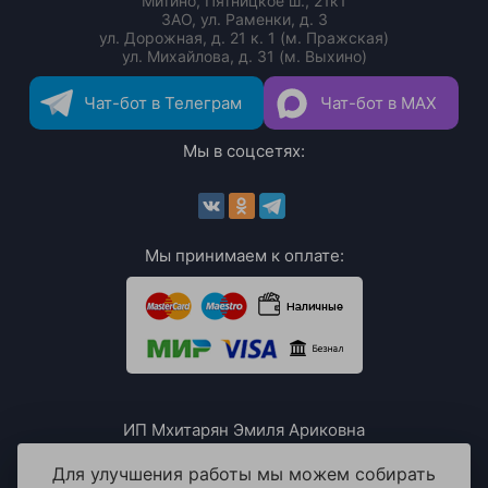
Митино, Пятницкое ш., 21к1
ЗАО, ул. Раменки, д. 3
ул. Дорожная, д. 21 к. 1 (м. Пражская)
ул. Михайлова, д. 31 (м. Выхино)
Чат-бот в Телеграм
Чат-бот в MAX
Мы в соцсетях:
Мы принимаем к оплате:
ИП Мхитарян Эмиля Ариковна
ИНН: 771385063807
ОГРН / ОГРНИП: 319508100076230
Для улучшения работы мы можем собирать