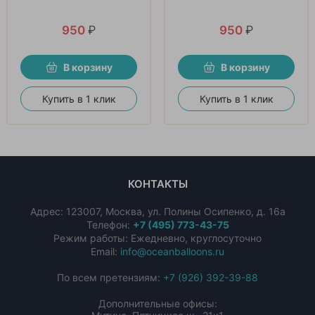
950
₽
950
₽
В корзину
В корзину
Купить в 1 клик
Купить в 1 клик
КОНТАКТЫ
Адрес:
123007
,
Москва
,
ул. Полины Осипенко, д. 16а
Телефон:
+7 (495) 773-43-75
Режим работы: Ежедневно, круглосуточно
Email:
info@oceanballoons.ru
По всем претензиям:
+7 (926) 392-39-88
Дополнительные офисы: