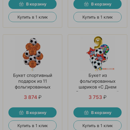
В корзину
В корзину
Купить в 1 клик
Купить в 1 клик
Букет спортивный
Букет из
подарок из 11
фольгированных
фольгированных
шариков «С Днем
шаров
Рождения, молодой
3 874
₽
3 753
₽
футболист!»
В корзину
В корзину
Купить в 1 клик
Купить в 1 клик