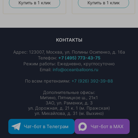
Купить в 1 клик
Купить в 1 клик
КОНТАКТЫ
Адрес:
123007
,
Москва
,
ул. Полины Осипенко, д. 16а
Телефон:
+7 (495) 773-43-75
Режим работы: Ежедневно, круглосуточно
Email:
info@oceanballoons.ru
По всем претензиям:
+7 (926) 392-39-88
Дополнительные офисы:
Митино, Пятницкое ш., 21к1
ЗАО, ул. Раменки, д. 3
ул. Дорожная, д. 21 к. 1 (м. Пражская)
ул. Михайлова, д. 31 (м. Выхино)
Чат-бот в Телеграм
Чат-бот в MAX