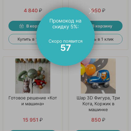
4 840
₽
950
₽
Промокод на
В корзину
В корзину
скидку 5%:
Купить в 1 клик
Купить в 1 клик
Скоро появится
56
Готовое решение «Кот
Шар 3D Фигура, Три
и машина»
Кота, Коржик в
машинке
15 951
₽
850
₽