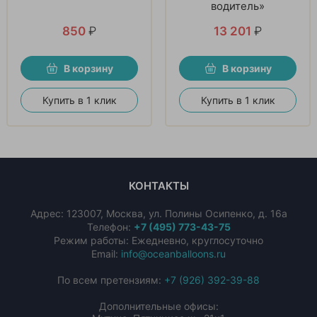
водитель»
850
₽
13 201
₽
В корзину
В корзину
Купить в 1 клик
Купить в 1 клик
КОНТАКТЫ
Адрес:
123007
,
Москва
,
ул. Полины Осипенко, д. 16а
Телефон:
+7 (495) 773-43-75
Режим работы: Ежедневно, круглосуточно
Email:
info@oceanballoons.ru
По всем претензиям:
+7 (926) 392-39-88
Дополнительные офисы: