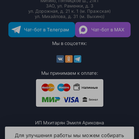
Митино, Пятницкое ш., 21к1
ЗАО, ул. Раменки, д. 3
ул. Дорожная, д. 21 к. 1 (м. Пражская)
ул. Михайлова, д. 31 (м. Выхино)
Чат-бот в Телеграм
Чат-бот в MAX
Мы в соцсетях:
Мы принимаем к оплате:
ИП Мхитарян Эмиля Ариковна
ИНН: 771385063807
ОГРН / ОГРНИП: 319508100076230
Для улучшения работы мы можем собирать