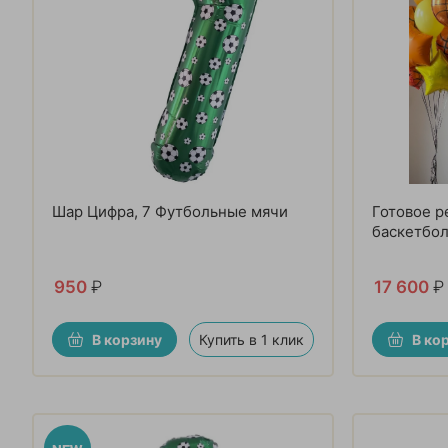
Шар Цифра, 7 Футбольные мячи
Готовое 
баскетбо
950
₽
17 600
₽
В корзину
Купить в 1 клик
В ко