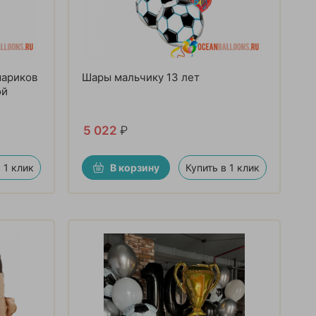
шариков
Шары мальчику 13 лет
ой
5 022
₽
 1 клик
В корзину
Купить в 1 клик