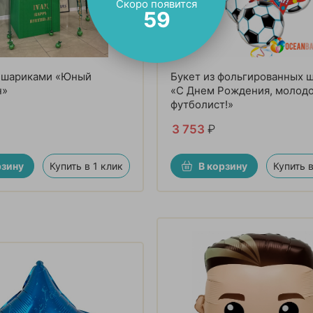
Скоро появится
57
с шариками «Юный
Букет из фольгированных 
н»
«С Днем Рождения, молод
футболист!»
3 753
₽
рзину
Купить в 1 клик
В корзину
Купить в