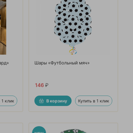
ард»
Шары «Футбольный мяч»
146
₽
 1 клик
В корзину
Купить в 1 клик