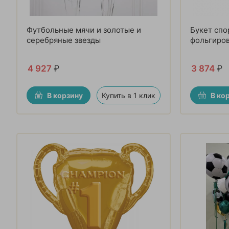
Футбольные мячи и золотые и
Букет спо
серебряные звезды
фольгиро
4 927
₽
3 874
₽
В корзину
Купить в 1 клик
В ко