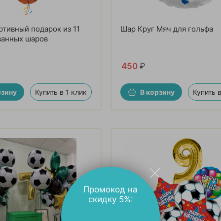
ртивный подарок из 11
Шар Круг Мяч для гольфа
ванных шаров
450
₽
рзину
Купить в 1 клик
В корзину
Купить в
Промокод на
скидку 5%: