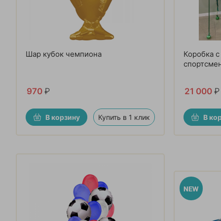
Шар кубок чемпиона
Коробка 
спортсме
970
₽
21 000
₽
В корзину
Купить в 1 клик
В ко