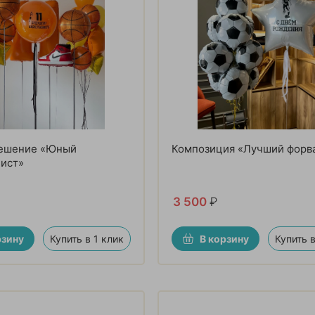
решение «Юный
Композиция «Лучший форв
лист»
3 500
₽
рзину
Купить в 1 клик
В корзину
Купить в