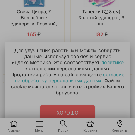
Свеча Цифра, 7
Тарелки (7_18 см)
Волшебные
Золотой единорог, 6
единороги, Розовый,
шт.
9 см
165
₽
182
₽
Для улучшения работы мы можем собирать
В корзину
В корзину
данные, используя cookies и сервис
Яндекс.Метрика. Это соответствует
политике
Купить в 1 клик
Купить в 1 клик
в отношении персональных данных.
Продолжая работу на сайте вы даёте
согласие
на обработку персональных данных
. Файлы
cookie можно отключить в настройках Вашего
браузера.
ХОРОШО
Стаканы (250 мл)
Тарелки (7_18 см)
(единорог), Розовый,
Радужный единорог,
Главная
Menu
Поиск
Корзина
Контакты