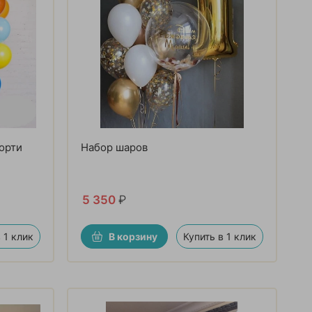
орти
Набор шаров
5 350
₽
 1 клик
В корзину
Купить в 1 клик