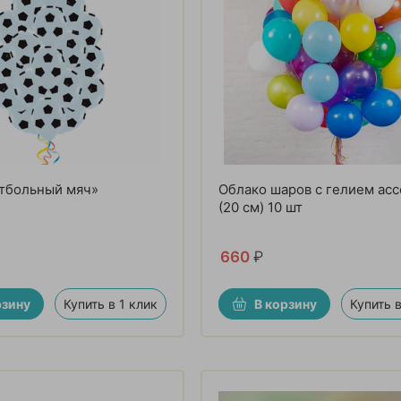
тбольный мяч»
Облако шаров с гелием асс
(20 см) 10 шт
660
₽
рзину
Купить в 1 клик
В корзину
Купить в