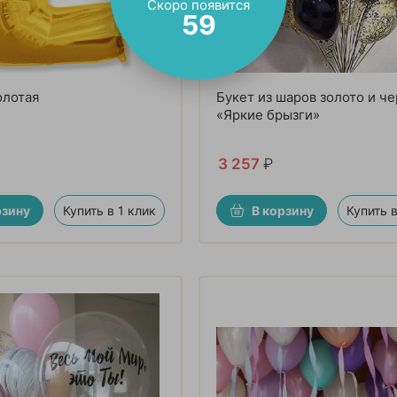
Скоро появится
57
олотая
Букет из шаров золото и ч
«Яркие брызги»
3 257
₽
рзину
Купить в 1 клик
В корзину
Купить в