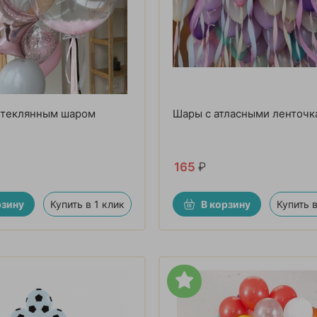
стеклянным шаром
Шары с атласными ленточк
165
₽
рзину
Купить в 1 клик
В корзину
Купить в