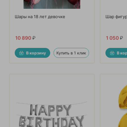
Шары на 18 лет девочке
Шар фигур
10 890
₽
1 050
₽
В корзину
Купить в 1 клик
В ко