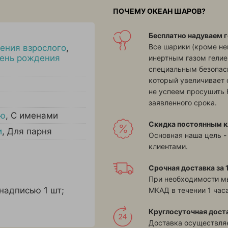
ПОЧЕМУ ОКЕАН ШАРОВ?
Бесплатно надуваем г
Все шарики (кроме н
ения взрослого
,
ень рождения
инертным газом гелие
специальным безопасн
который увеличивает 
не успеем просушить 
заявленного срока.
ью
,
С именами
Скидка постоянным к
и
,
Для парня
Основная наша цель -
клиентами.
Срочная доставка за 1
При необходимости м
надписью 1 шт;
МКАД в течении 1 часа
Круглосуточная дост
Доставка осуществляе