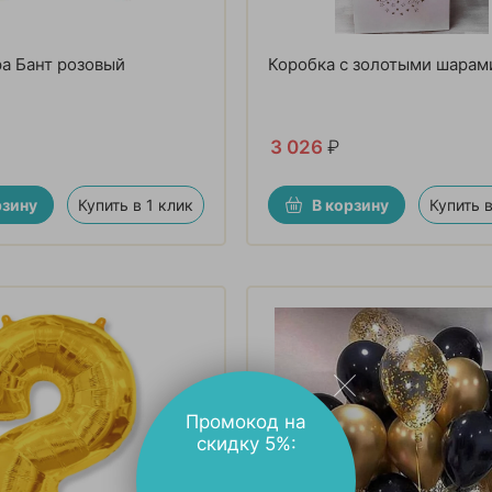
а Бант розовый
Коробка с золотыми шарам
3 026
₽
рзину
Купить в 1 клик
В корзину
Купить в
Промокод на
скидку 5%: