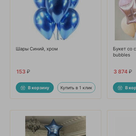
Шары Синий, хром
Букет со 
bubbles
153
₽
3 874
₽
В корзину
Купить в 1 клик
В ко