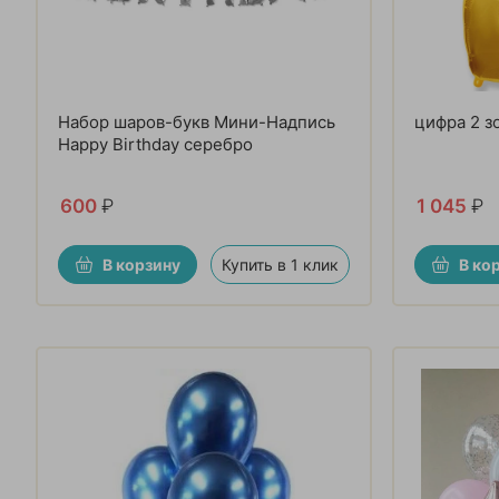
Набор шаров-букв Мини-Надпись
цифра 2 з
Happy Birthday серебро
600
₽
1 045
₽
В корзину
Купить в 1 клик
В ко