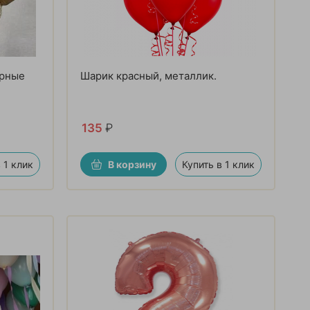
ерные
Шарик красный, металлик.
135
₽
 1 клик
В корзину
Купить в 1 клик