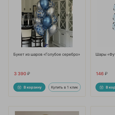
Букет из шаров «Голубое серебро»
Шары «Фу
3 390
₽
146
₽
В корзину
Купить в 1 клик
В ко