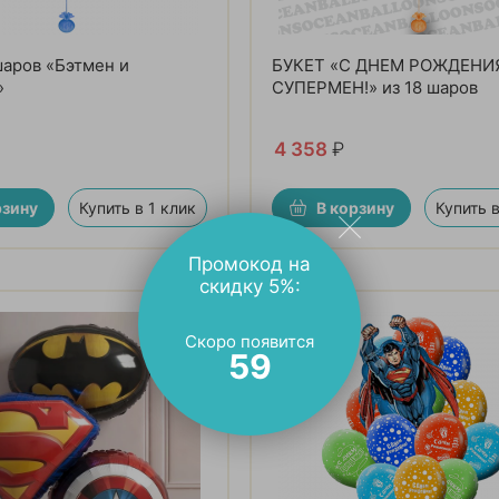
шаров «Бэтмен и
БУКЕТ «С ДНЕМ РОЖДЕНИЯ
»
СУПЕРМЕН!» из 18 шаров
4 358
₽
рзину
Купить в 1 клик
В корзину
Купить в
Промокод на
скидку 5%:
Скоро появится
57