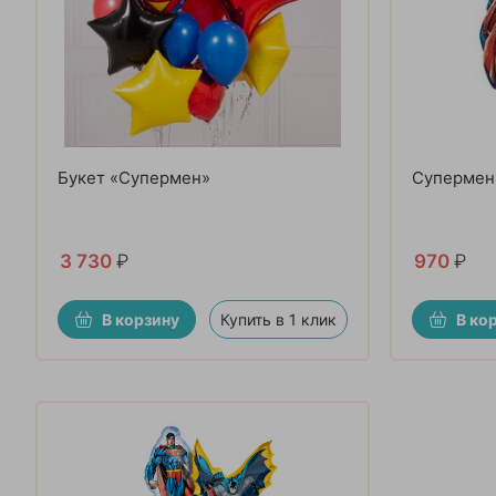
Букет «Супермен»
Супермен
3 730
₽
970
₽
В корзину
Купить в 1 клик
В ко