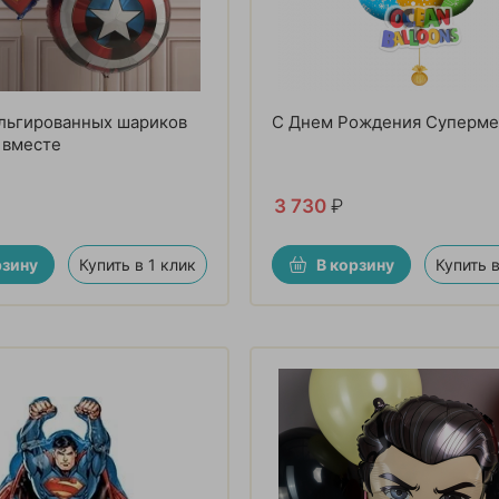
льгированных шариков
С Днем Рождения Суперм
 вместе
3 730
₽
рзину
Купить в 1 клик
В корзину
Купить в