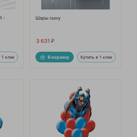
 -
Шары сыну
3 631
₽
 1 клик
В корзину
Купить в 1 клик