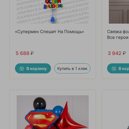
«Супермен Спешит На Помощь»
Связка фо
Все герои
5 688
₽
3 942
₽
В корзину
Купить в 1 клик
В ко