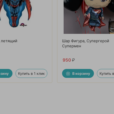
 летящий
Шар Фигура, Супергерой
Супермен
950
₽
рзину
Купить в 1 клик
В корзину
Купить в