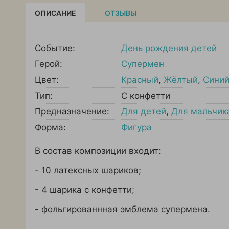
ОПИСАНИЕ
ОТЗЫВЫ
Событие:
День рождения детей
Герой:
Супермен
Цвет:
Красный
,
Жёлтый
,
Сини
Тип:
С конфетти
Предназначение:
Для детей
,
Для мальчик
Форма:
Фигура
В состав композиции входит:
- 10 латексных шариков;
- 4 шарика с конфетти;
- фольгированнная эмблема супермена.