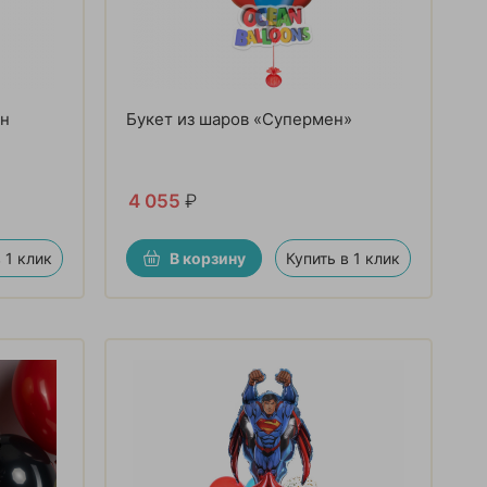
ен
Букет из шаров «Супермен»
4 055
₽
 1 клик
В корзину
Купить в 1 клик