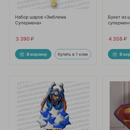
Набор шаров «Эмблема
Букет из 
Супермена»
супермен
3 390
₽
4 358
₽
В корзину
Купить в 1 клик
В ко