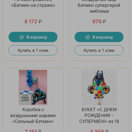
«Бэтмен на страже»
Бэтмен супергерой
эмблема
6 172
₽
970
₽
В корзину
В корзину
Купить в 1 клик
Купить в 1 клик
Коробка с
БУКЕТ «С ДНЕМ
воздушными шарами
РОЖДЕНИЯ -
«Сильный Бэтмен»
СУПЕРМЕН!» из 18
шаров
7 151
₽
4 358
₽