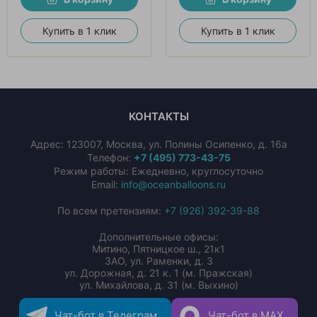
Купить в 1 клик
Купить в 1 клик
КОНТАКТЫ
Адрес:
123007
,
Москва
,
ул. Полины Осипенко, д. 16а
Телефон:
+7 (495) 773-43-75
Режим работы: Ежедневно, круглосуточно
Email:
info@oceanballoons.ru
По всем претензиям:
+7 (926) 392-39-88
Дополнительные офисы:
Митино, Пятницкое ш., 21к1
ЗАО, ул. Раменки, д. 3
ул. Дорожная, д. 21 к. 1 (м. Пражская)
ул. Михайлова, д. 31 (м. Выхино)
Чат-бот в Телеграм
Чат-бот в MAX