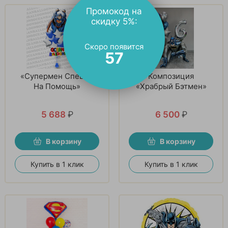
Промокод на
скидку 5%:
Скоро появится
56
«Супермен Спешит
Композиция
На Помощь»
«Храбрый Бэтмен»
5 688
₽
6 500
₽
В корзину
В корзину
Купить в 1 клик
Купить в 1 клик