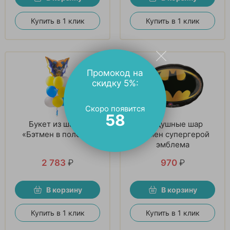
Купить в 1 клик
Купить в 1 клик
Промокод на
скидку 5%:
Скоро появится
57
Букет из шаров
Воздушные шар
«Бэтмен в полете»
Бэтмен супергерой
эмблема
2 783
₽
970
₽
В корзину
В корзину
Купить в 1 клик
Купить в 1 клик