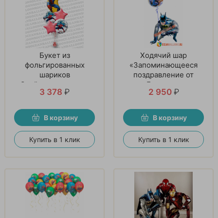
Букет из
Ходячий шар
фольгированных
«Запоминающееся
шариков
поздравление от
«Спайдермен спешит
Бэтмена»
3 378
₽
2 950
₽
на помощь»
В корзину
В корзину
Купить в 1 клик
Купить в 1 клик