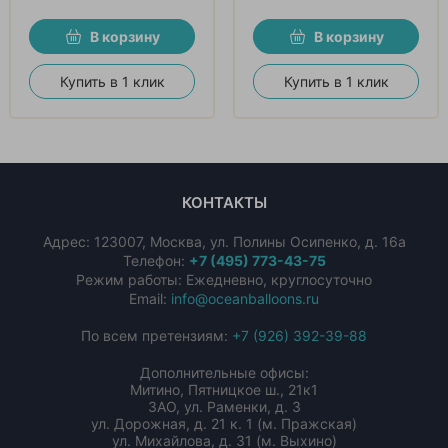
В корзину
В корзину
Купить в 1 клик
Купить в 1 клик
КОНТАКТЫ
Адрес:
123007
,
Москва
,
ул. Полины Осипенко, д. 16а
Телефон:
+7 (495) 773-43-75
Режим работы: Ежедневно, круглосуточно
Email:
info@oceanballoons.ru
По всем претензиям:
+7 (926) 392-39-88
Дополнительные офисы:
Митино, Пятницкое ш., 21к1
ЗАО, ул. Раменки, д. 3
ул. Дорожная, д. 21 к. 1 (м. Пражская)
ул. Михайлова, д. 31 (м. Выхино)