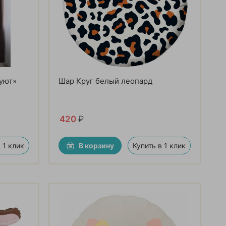
 уют»
Шар Круг белый леопард
420
₽
 1 клик
В корзину
Купить в 1 клик