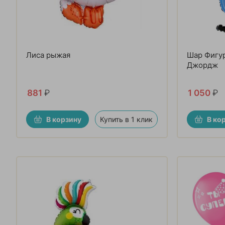
Лиса рыжая
Шар Фигур
Джордж
881
₽
1 050
₽
В корзину
Купить в 1 клик
В ко