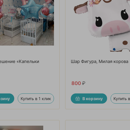
ешение «Капельки
Шар Фигура, Милая корова
800
₽
рзину
Купить в 1 клик
В корзину
Купить в