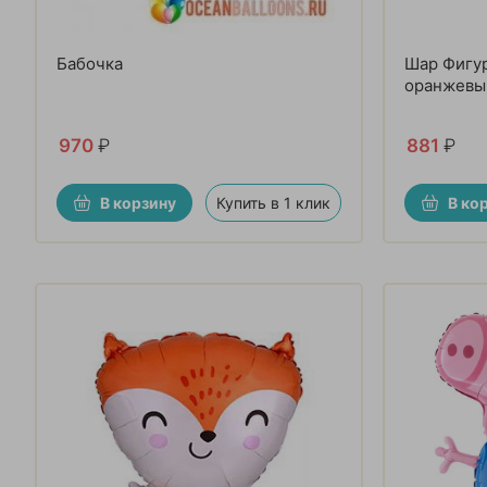
Бабочка
Шар Фигур
оранжевы
970
₽
881
₽
В корзину
Купить в 1 клик
В ко