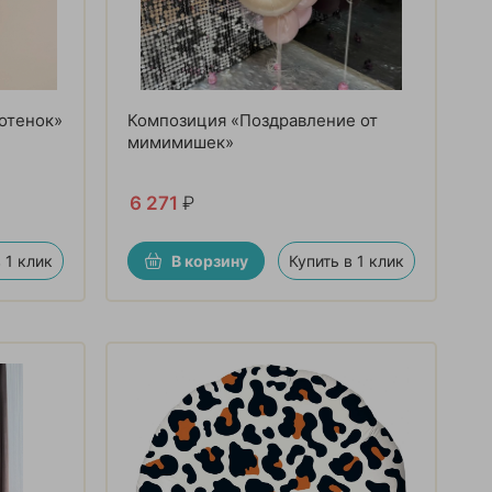
отенок»
Композиция «Поздравление от
мимимишек»
6 271
₽
 1 клик
В корзину
Купить в 1 клик