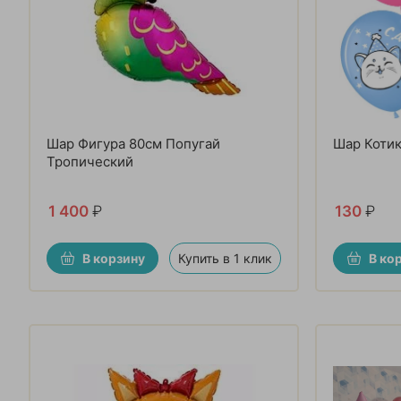
Шар Фигура 80см Попугай
Шар Котик
Тропический
1 400
₽
130
₽
В корзину
Купить в 1 клик
В ко