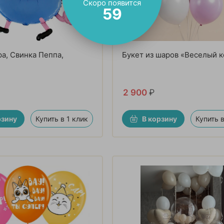
Скоро появится
57
а, Свинка Пеппа,
Букет из шаров «Веселый к
2 900
₽
рзину
Купить в 1 клик
В корзину
Купить в