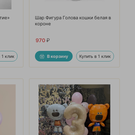
тие»
Шар Фигура Голова кошки белая в
короне
970
₽
 1 клик
В корзину
Купить в 1 клик