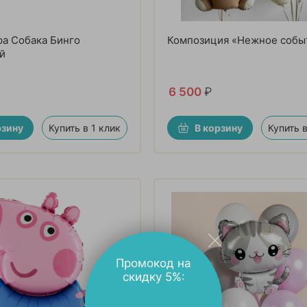
а Собака Бинго
Композиция «Нежное собы
й
6 500
₽
рзину
Купить в 1 клик
В корзину
Купить в
Промокод на
скидку 5%: