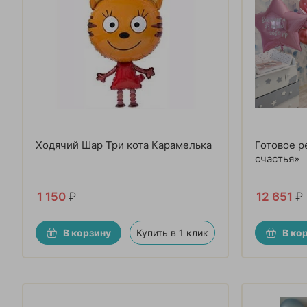
Ходячий Шар Три кота Карамелька
Готовое р
счастья»
1 150
₽
12 651
₽
В корзину
Купить в 1 клик
В ко