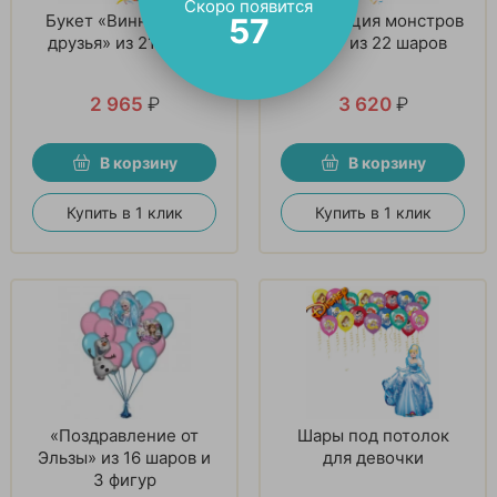
Скоро появится
Букет «Винни и его
Корпорация монстров
56
друзья» из 21 шара
букет из 22 шаров
2 965
₽
3 620
₽
В корзину
В корзину
Купить в 1 клик
Купить в 1 клик
«Поздравление от
Шары под потолок
Эльзы» из 16 шаров и
для девочки
3 фигур