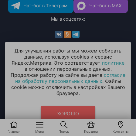
Чат-бот в Телеграм
Чат-бот в MAX
Мы в соцсетях:
Мы принимаем к оплате:
Для улучшения работы мы можем собирать
данные, используя cookies и сервис
Яндекс.Метрика. Это соответствует
политике
в отношении персональных данных.
Продолжая работу на сайте вы даёте
согласие
на обработку персональных данных
. Файлы
cookie можно отключить в настройках Вашего
браузера.
ИП Мхитарян Эмиля Ариковна
ИНН: 771385063807
ОГРН / ОГРНИП: 319508100076230
ХОРОШО
Главная
Menu
Поиск
Корзина
Контакты