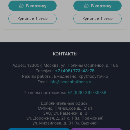
В корзину
В корзину
Купить в 1 клик
Купить в 1 клик
КОНТАКТЫ
Адрес:
123007
,
Москва
,
ул. Полины Осипенко, д. 16а
Телефон:
+7 (495) 773-43-75
Режим работы: Ежедневно, круглосуточно
Email:
info@oceanballoons.ru
По всем претензиям:
+7 (926) 392-39-88
Дополнительные офисы:
Митино, Пятницкое ш., 21к1
ЗАО, ул. Раменки, д. 3
ул. Дорожная, д. 21 к. 1 (м. Пражская)
ул. Михайлова, д. 31 (м. Выхино)