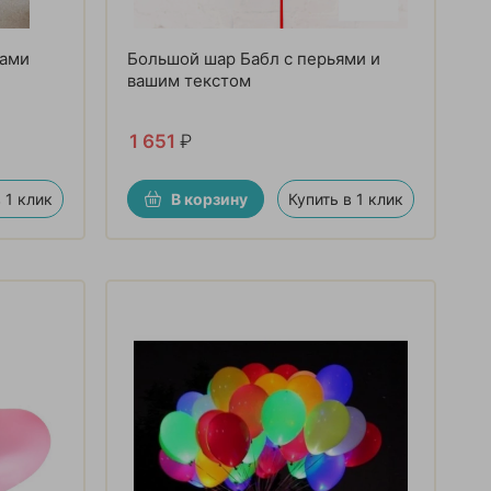
рами
Большой шар Бабл с перьями и
вашим текстом
1 651
₽
 1 клик
В корзину
Купить в 1 клик