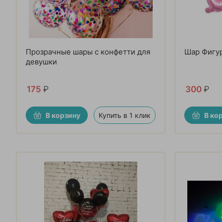
Прозрачные шары с конфетти для
Шар Фигур
девушки
175
₽
300
₽
В корзину
Купить в 1 клик
В ко