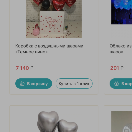
Коробка с воздушными шарами
Облако из
«Темное вино»
шаров
7 140
₽
201
₽
В корзину
Купить в 1 клик
В ко