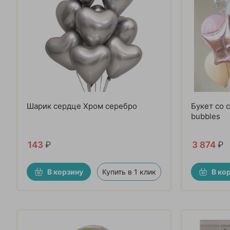
Шарик сердце Хром серебро
Букет со 
bubbles
143
₽
3 874
₽
В корзину
Купить в 1 клик
В ко