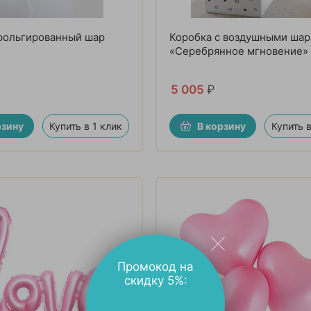
фольгированный шар
Коробка с воздушными ша
«Серебрянное мгновение»
5 005
₽
рзину
Купить в 1 клик
В корзину
Купить в
Промокод на
скидку 5%: