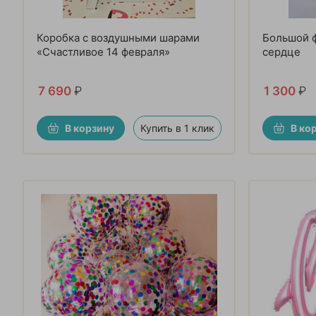
Коробка с воздушными шарами
Большой 
«Счастливое 14 февраля»
сердце
7 690
₽
1 300
₽
В корзину
Купить в 1 клик
В ко