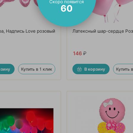
Скоро появится
58
а, Надпись Love розовый
Латексный шар-сердце Ро
146
₽
рзину
Купить в 1 клик
В корзину
Купить в