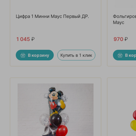
Цифра 1 Минни Маус Первый ДР.
Фольгиро
Маус
1 045
₽
970
₽
В корзину
Купить в 1 клик
В ко