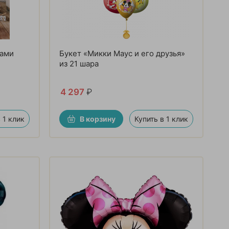
рами
Букет «Микки Маус и его друзья»
из 21 шара
4 297
₽
 1 клик
В корзину
Купить в 1 клик