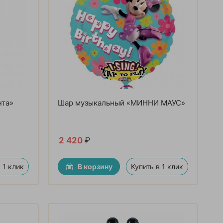
нта»
Шар музыкальный «МИННИ МАУС»
2 420
₽
 1 клик
В корзину
Купить в 1 клик