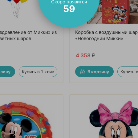
Скоро появится
57
здравление от Микки» из
Коробка с воздушными ша
ветных шаров
«Новогодний Микки»
4 358
₽
рзину
Купить в 1 клик
В корзину
Купить в