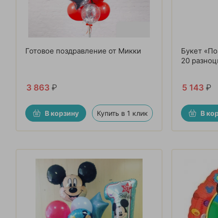
Готовое поздравление от Микки
Букет «По
20 разноц
3 863
₽
5 143
₽
В корзину
Купить в 1 клик
В ко