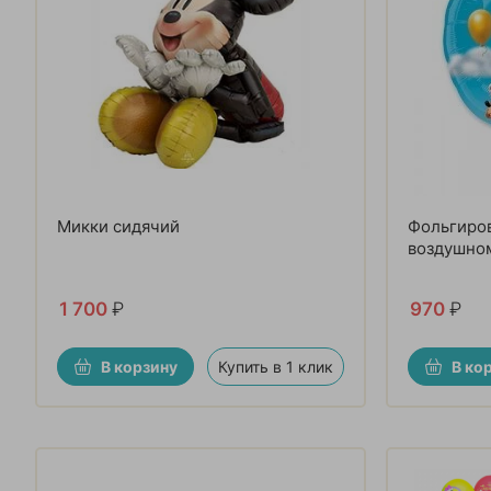
Микки сидячий
Фольгиров
воздушно
1 700
₽
970
₽
В корзину
Купить в 1 клик
В ко