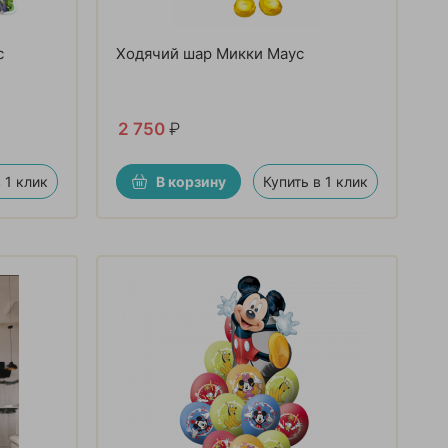
с
Ходячий шар Микки Маус
2 750
₽
 1 клик
В корзину
Купить в 1 клик