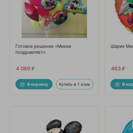
Готовое решение «Микки
Шарик Ми
поздравляет»
4 060
₽
463
₽
В корзину
Купить в 1 клик
В ко