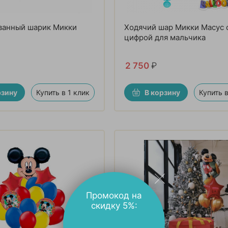
ванный шарик Микки
Ходячий шар Микки Масус 
цифрой для мальчика
2 750
₽
рзину
Купить в 1 клик
В корзину
Купить в
Промокод на
скидку 5%: