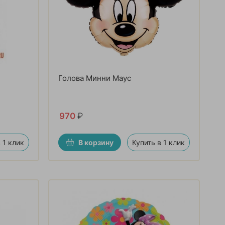
Голова Минни Маус
970
₽
 1 клик
В корзину
Купить в 1 клик