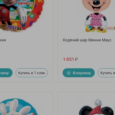
кки
Ходячий шар Минни Маус
1 651
₽
рзину
Купить в 1 клик
В корзину
Купить в