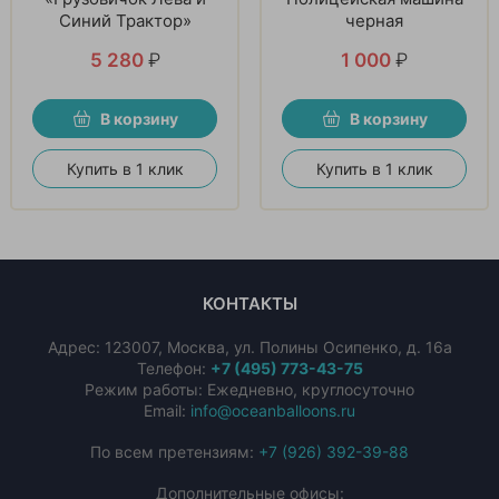
Синий Трактор»
черная
5 280
₽
1 000
₽
В корзину
В корзину
Купить в 1 клик
Купить в 1 клик
КОНТАКТЫ
Адрес:
123007
,
Москва
,
ул. Полины Осипенко, д. 16а
Телефон:
+7 (495) 773-43-75
Режим работы: Ежедневно, круглосуточно
Email:
info@oceanballoons.ru
По всем претензиям:
+7 (926) 392-39-88
Дополнительные офисы: