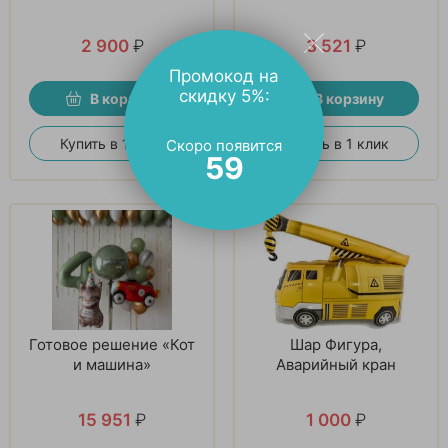
2 900
₽
3 521
₽
Промокод на
скидку 5%:
В корзину
В корзину
Купить в 1 клик
Купить в 1 клик
Скоро появится
58
Готовое решение «Кот
Шар Фигура,
и машина»
Аварийный кран
15 951
₽
1 000
₽