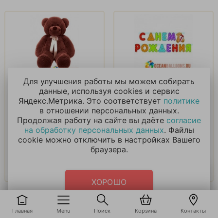
БОЛЬШОЙ
Гирлянда С Днем
Для улучшения работы мы можем собирать
ПЛЮШЕВЫЙ МИШКА
Рождения Мишка.
данные, используя cookies и сервис
Джони 160см
Яндекс.Метрика. Это соответствует
политике
в отношении персональных данных.
7 151
₽
264
₽
Продолжая работу на сайте вы даёте
согласие
на обработку персональных данных
. Файлы
cookie можно отключить в настройках Вашего
В корзину
В корзину
браузера.
Купить в 1 клик
Купить в 1 клик
ХОРОШО
Главная
Menu
Поиск
Корзина
Контакты