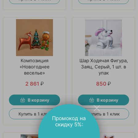
Композиция
Шар Ходячая Фигура,
«Новогоднее
Заяц, Серый, 1 шт. в
веселье»
упак
2 861
₽
850
₽
В корзину
В корзину
Купить в 1 клик
Купить в 1 клик
Промокод на
скидку 5%: