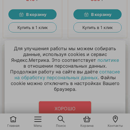
В корзину
В корзину
Купить в 1 клик
Купить в 1 клик
Для улучшения работы мы можем собирать
данные, используя cookies и сервис
Яндекс.Метрика. Это соответствует
политике
в отношении персональных данных.
Продолжая работу на сайте вы даёте
согласие
на обработку персональных данных
. Файлы
cookie можно отключить в настройках Вашего
Свеча в виде
Стаканы Лесные
браузера.
животных цифра 3
зверята, 6 шт
210
₽
165
₽
ХОРОШО
В корзину
В корзину
Главная
Menu
Поиск
Корзина
Контакты