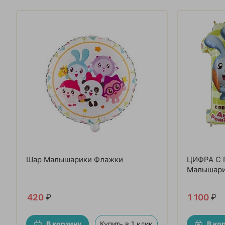
Шар Малышарики Флажки
ЦИФРА С
Малышар
420
₽
1 100
₽
В корзину
Купить в 1 клик
В ко