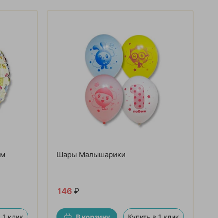
ям
Шары Малышарики
146
₽
 1 клик
В корзину
Купить в 1 клик