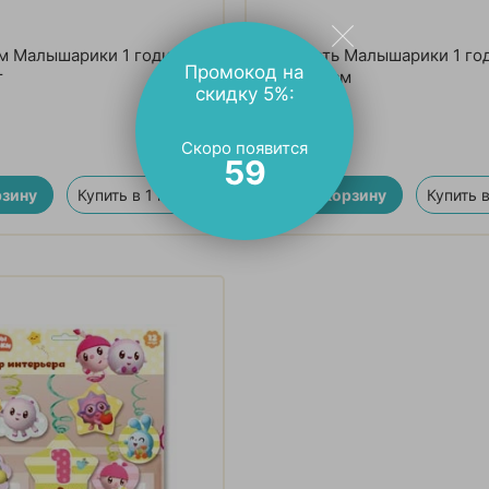
м Малышарики 1 годик
Скатерть Малышарики 1 го
Промокод на
т
130х180см
скидку 5%:
330
₽
Скоро появится
58
рзину
Купить в 1 клик
В корзину
Купить в