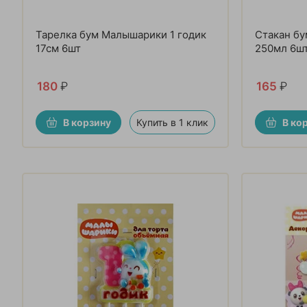
Тарелка бум Малышарики 1 годик
Стакан бу
17см 6шт
250мл 6ш
180
₽
165
₽
В корзину
Купить в 1 клик
В ко