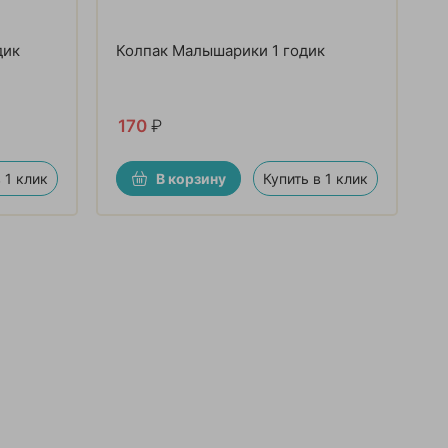
дик
Колпак Малышарики 1 годик
170
₽
 1 клик
В корзину
Купить в 1 клик