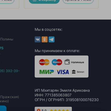
Мы в соцсетях:
. Полины
75
Мы принимаем к оплате:
,
u
26) 392-39-
ИП Мхитарян Эмиля Ариковна
ИНН: 771385063807
м. Пражская)
ОГРН / ОГРНИП: 319508100076230
ыхино)