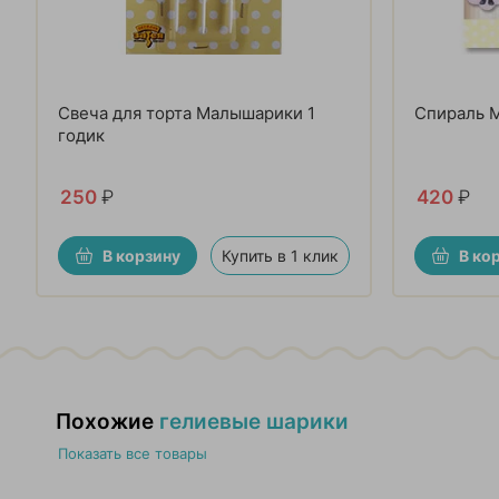
Свеча для торта Малышарики 1
Спираль 
годик
250
₽
420
₽
В корзину
Купить в 1 клик
В ко
Похожие
гелиевые шарики
Показать все товары