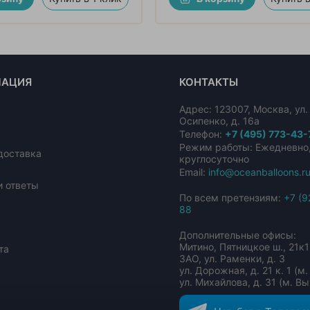
АЦИЯ
КОНТАКТЫ
Адрес:
123007
,
Москва
,
ул
Осипенко, д. 16а
Телефон:
+7 (495) 773-43-
Режим работы: Ежедневно
доставка
круглосуточно
Email:
info@oceanballoons.r
и ответы
По всем претензиям:
+7 (9
88
Дополнительные офисы:
Митино, Пятницкое ш., 21к1
та
ЗАО, ул. Раменки, д. 3
ул. Дорожная, д. 21 к. 1 (
а
ул. Михайлова, д. 31 (м. В