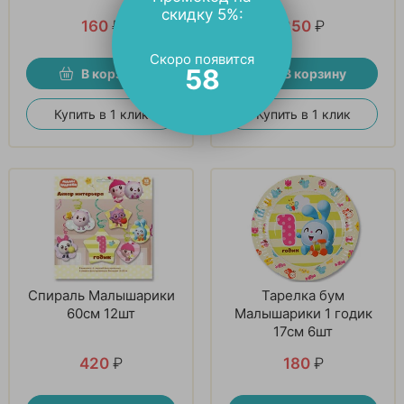
скидку 5%:
160
₽
250
₽
Скоро появится
58
В корзину
В корзину
Купить в 1 клик
Купить в 1 клик
Спираль Малышарики
Тарелка бум
60см 12шт
Малышарики 1 годик
17см 6шт
420
₽
180
₽