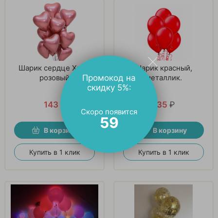
Шарик сердце Хром
Шарик красный,
розовый
металлик.
Промокод на
скидку 5%:
143
₽
135
₽
Скоро появится
57
В корзину
В корзину
Купить в 1 клик
Купить в 1 клик