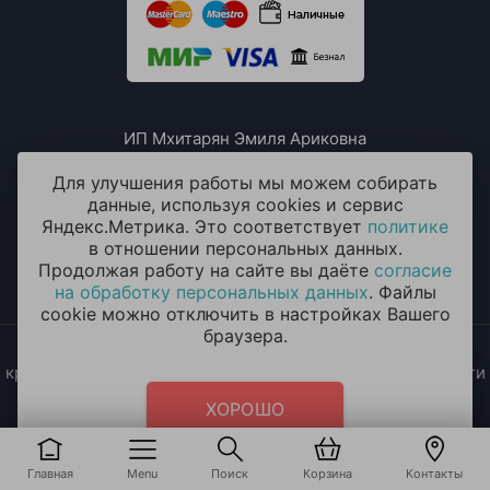
ИП Мхитарян Эмиля Ариковна
ИНН: 771385063807
ОГРН / ОГРНИП: 319508100076230
Для улучшения работы мы можем собирать
данные, используя cookies и сервис
Яндекс.Метрика. Это соответствует
политике
в отношении персональных данных.
Продолжая работу на сайте вы даёте
согласие
на обработку персональных данных
. Файлы
cookie можно отключить в настройках Вашего
браузера.
2014 - 2026 © «ОКЕАН ШАРОВ» Воздушные шары с
круглосуточной доставкой в Москве и Московской области
Политика конфиденциальности
и
согласие на обработку
ХОРОШО
персональных данных
Главная
Menu
Поиск
Корзина
Контакты