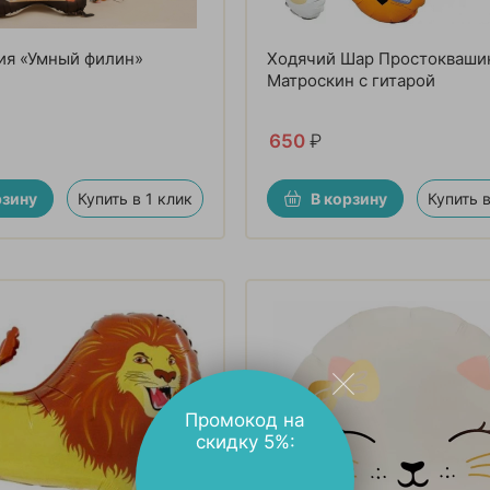
ия «Умный филин»
Ходячий Шар Простокваши
Матроскин с гитарой
650
₽
рзину
Купить в 1 клик
В корзину
Купить в
Промокод на
скидку 5%: