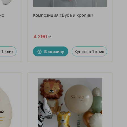
но
Композиция «Буба и кролик»
4 290
₽
 1 клик
В корзину
Купить в 1 клик