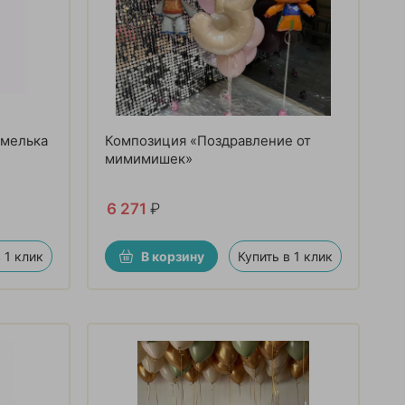
амелька
Композиция «Поздравление от
мимимишек»
6 271
₽
 1 клик
В корзину
Купить в 1 клик