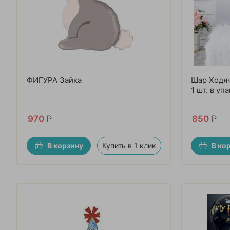
ФИГУРА Зайка
Шар Ходяч
1 шт. в упа
970
₽
850
₽
В корзину
Купить в 1 клик
В ко