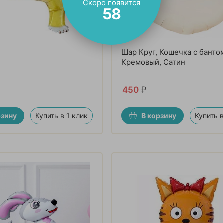
Скоро появится
57
Шар Круг, Кошечка с банто
Кремовый, Сатин
450
₽
рзину
Купить в 1 клик
В корзину
Купить в