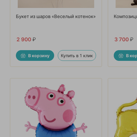
Букет из шаров «Веселый котенок»
Композиц
2 900
₽
3 700
₽
В корзину
Купить в 1 клик
В ко