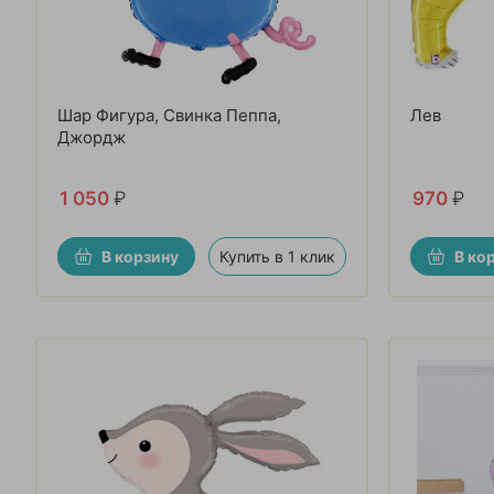
Шар Фигура, Свинка Пеппа,
Лев
Джордж
1 050
₽
970
₽
В корзину
Купить в 1 клик
В ко