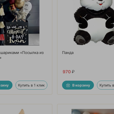
 шариками «Посылка из
Панда
»
970
₽
рзину
Купить в 1 клик
В корзину
Купить в