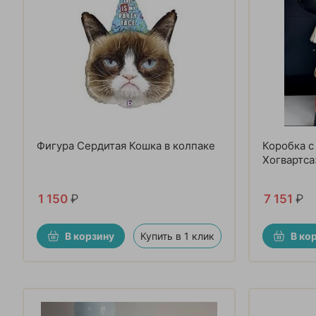
Фигура Сердитая Кошка в колпаке
Коробка с
Хогвартса
1 150
₽
7 151
₽
В корзину
Купить в 1 клик
В ко