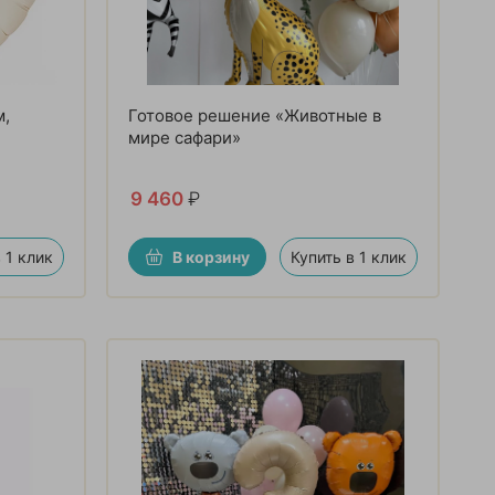
м,
Готовое решение «Животные в
мире сафари»
9 460
₽
 1 клик
В корзину
Купить в 1 клик