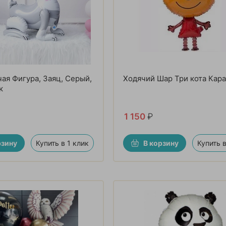
ая Фигура, Заяц, Серый,
Ходячий Шар Три кота Кар
к
1 150
₽
рзину
Купить в 1 клик
В корзину
Купить в