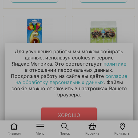
Для улучшения работы мы можем собирать
данные, используя cookies и сервис
Свеча в виде
Свеча Фигура,
Яндекс.Метрика. Это соответствует
политике
животных цифра 6
Собачки, 6 см, 5 шт
в отношении персональных данных.
Продолжая работу на сайте вы даёте
согласие
на обработку персональных данных
. Файлы
210
₽
250
₽
cookie можно отключить в настройках Вашего
браузера.
В корзину
В корзину
Купить в 1 клик
Купить в 1 клик
ХОРОШО
Главная
Menu
Поиск
Корзина
Контакты