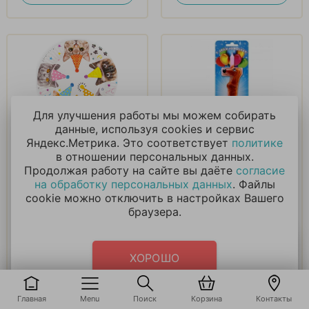
Для улучшения работы мы можем собирать
данные, используя cookies и сервис
Тарелки Котики, 6 шт
Свеча в виде
Яндекс.Метрика. Это соответствует
политике
животных цифра 7
в отношении персональных данных.
Продолжая работу на сайте вы даёте
согласие
180
₽
210
₽
на обработку персональных данных
. Файлы
cookie можно отключить в настройках Вашего
браузера.
В корзину
В корзину
Купить в 1 клик
Купить в 1 клик
ХОРОШО
Главная
Menu
Поиск
Корзина
Контакты