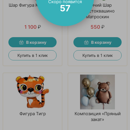
Скоро появится
Шар Фигура Кот Басик
Ходячий Шар
56
Простоквашино
Матроскин
1 100
₽
550
₽
В корзину
В корзину
Купить в 1 клик
Купить в 1 клик
Фигура Тигр
Композиция «Пряный
закат»