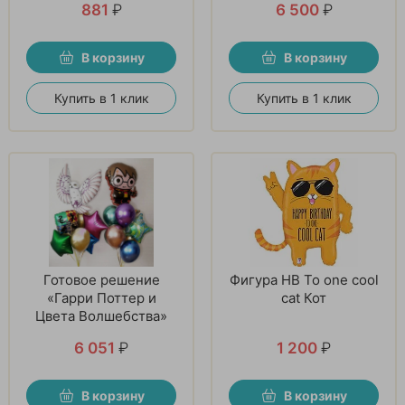
881
₽
6 500
₽
В корзину
В корзину
Купить в 1 клик
Купить в 1 клик
Готовое решение
Фигура HB To one cool
«Гарри Поттер и
cat Кот
Цвета Волшебства»
6 051
₽
1 200
₽
В корзину
В корзину