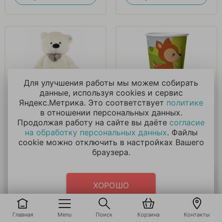
Для улучшения работы мы можем собирать
данные, используя cookies и сервис
БОЛЬШОЙ БЕЛЫЙ
Стаканы Лесные
Яндекс.Метрика. Это соответствует
политике
ПЛЮШЕВЫЙ
зверята, 6 шт
в отношении персональных данных.
МЕДВЕДЬ Джеки
Продолжая работу на сайте вы даёте
согласие
160см
на обработку персональных данных
. Файлы
7 151
₽
165
₽
cookie можно отключить в настройках Вашего
браузера.
В корзину
В корзину
Купить в 1 клик
Купить в 1 клик
ХОРОШО
Главная
Menu
Поиск
Корзина
Контакты