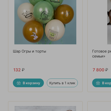
Шар Огры и торты
Готовое 
семьи»
132
₽
7 800
₽
В корзину
Купить в 1 клик
В ко