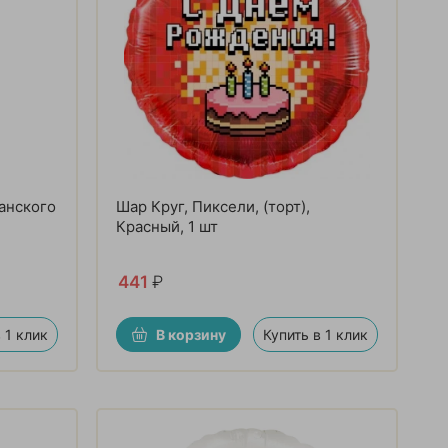
анского
Шар Круг, Пиксели, (торт),
Красный, 1 шт
441
₽
 1 клик
В корзину
Купить в 1 клик