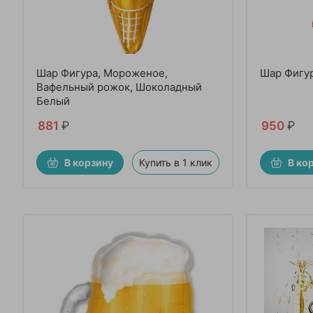
Шар Фигура, Мороженое,
Шар Фигур
Вафельный рожок, Шоколадный
Белый
881
₽
950
₽
В корзину
Купить в 1 клик
В ко