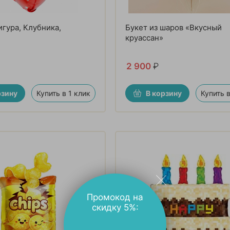
гура, Клубника,
Букет из шаров «Вкусный
круассан»
2 900
₽
рзину
Купить в 1 клик
В корзину
Купить в
Промокод на
скидку 5%: