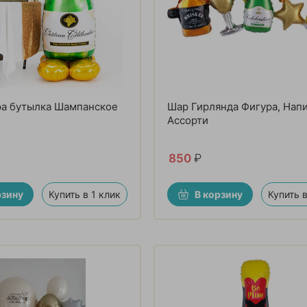
ра бутылка Шампанское
Шар Гирлянда Фигура, Напи
Ассорти
850
₽
рзину
Купить в 1 клик
В корзину
Купить в