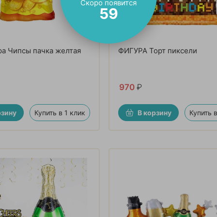
Скоро появится
58
а Чипсы пачка желтая
ФИГУРА Торт пиксели
970
₽
рзину
Купить в 1 клик
В корзину
Купить в