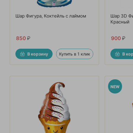
Шар Фигура, Коктейль с лаймом
Шар 3D Фи
Красный
850
₽
900
₽
В корзину
Купить в 1 клик
В ко