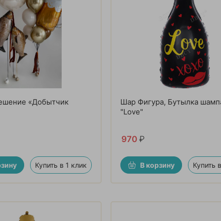
решение «Добытчик
Шар Фигура, Бутылка шамп
"Love"
970
₽
рзину
Купить в 1 клик
В корзину
Купить в