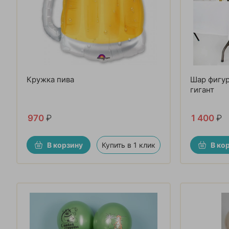
Кружка пива
Шар фигу
гигант
970
₽
1 400
₽
В корзину
Купить в 1 клик
В ко