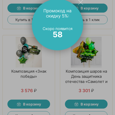
В корзину
В корзину
Промокод на
скидку 5%:
Купить в 1 клик
Купить в 1 клик
Скоро появится
56
Композиция «Знак
Композиция шаров на
победы»
День защитника
отечества «Самолет и
танк»
3 576
₽
3 301
₽
В корзину
В корзину