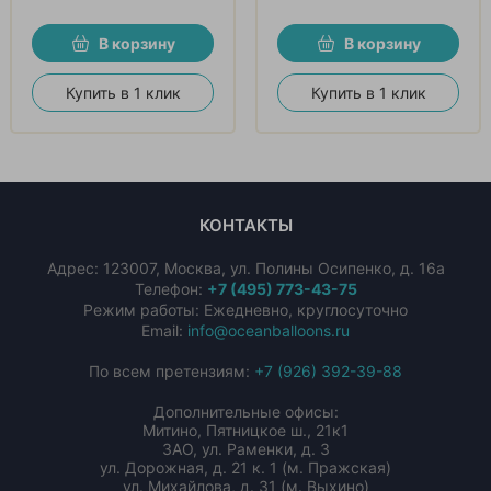
В корзину
В корзину
Купить в 1 клик
Купить в 1 клик
КОНТАКТЫ
Адрес:
123007
,
Москва
,
ул. Полины Осипенко, д. 16а
Телефон:
+7 (495) 773-43-75
Режим работы: Ежедневно, круглосуточно
Email:
info@oceanballoons.ru
По всем претензиям:
+7 (926) 392-39-88
Дополнительные офисы:
Митино, Пятницкое ш., 21к1
ЗАО, ул. Раменки, д. 3
ул. Дорожная, д. 21 к. 1 (м. Пражская)
ул. Михайлова, д. 31 (м. Выхино)