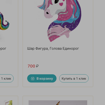
орог
Шар Фигура, Голова Единорог
700
₽
 1 клик
В корзину
Купить в 1 клик