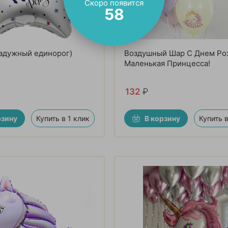
Скоро появится
56
радужный единорог)
Воздушный Шар С Днем Ро
Маленькая Принцесса!
132
₽
рзину
Купить в 1 клик
В корзину
Купить в