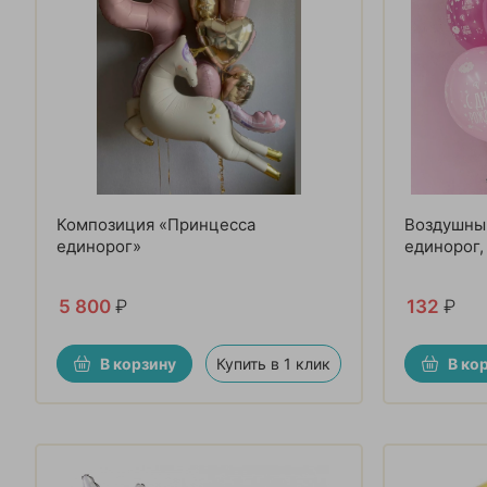
Композиция «Принцесса
Воздушны
единорог»
единорог,
5 800
₽
132
₽
В корзину
Купить в 1 клик
В ко