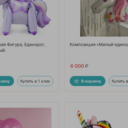
ая Фигура, Единорог,
Композиция «Милый едино
ый.
6 000
₽
рзину
Купить в 1 клик
В корзину
Купить в