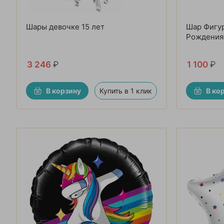
Шары девочке 15 лет
Шар Фигур
Рождения
3 246
₽
1 100
₽
В корзину
Купить в 1 клик
В ко