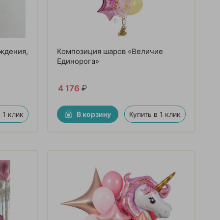
ждения,
Композиция шаров «Величие
Единорога»
4 176
₽
 1 клик
В корзину
Купить в 1 клик