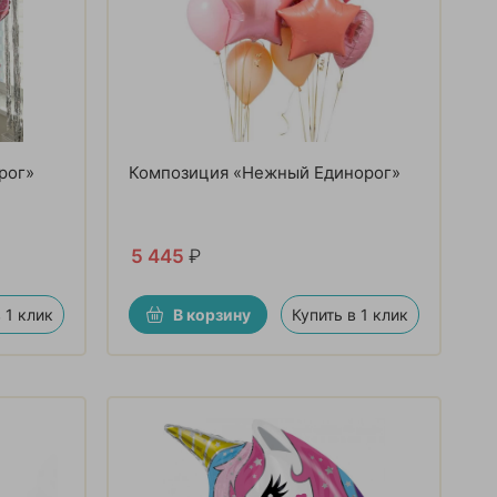
рог»
Композиция «Нежный Единорог»
5 445
₽
 1 клик
В корзину
Купить в 1 клик