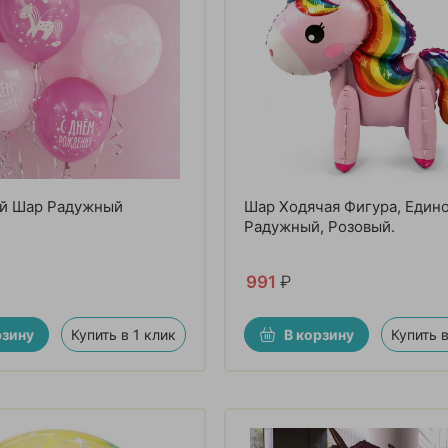
й Шар Радужный
Шар Ходячая Фигура, Един
Радужный, Розовый.
991
₽
рзину
Купить в 1 клик
В корзину
Купить в