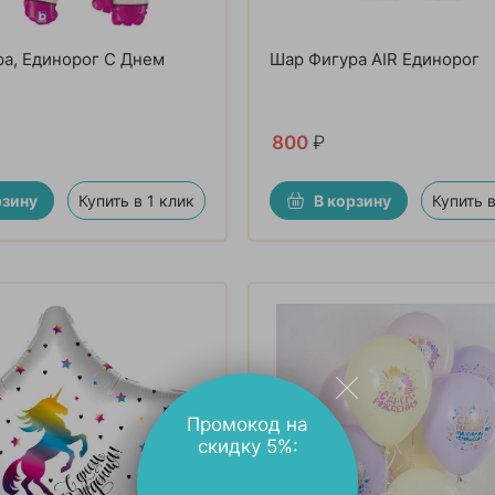
а, Единорог С Днем
Шар Фигура AIR Единорог
800
₽
рзину
Купить в 1 клик
В корзину
Купить в
Промокод на
скидку 5%: