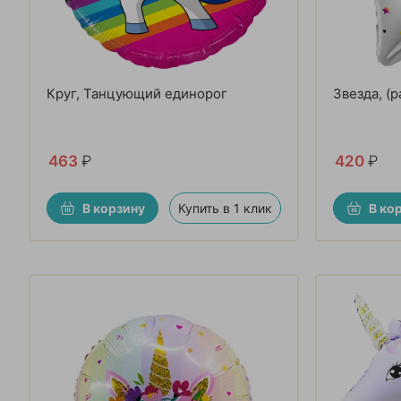
Круг, Танцующий единорог
Звезда, (
463
₽
420
₽
В корзину
Купить в 1 клик
В ко