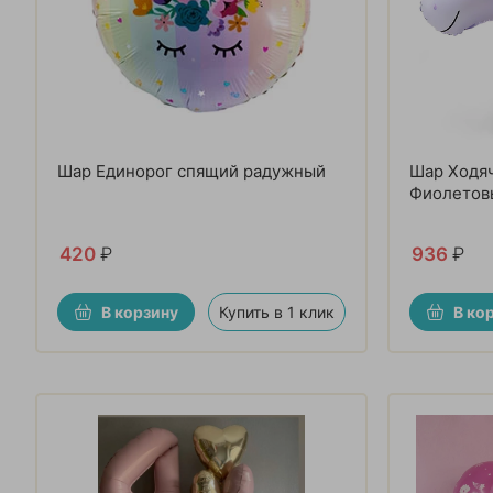
Шар Единорог спящий радужный
Шар Ходяч
Фиолетов
420
₽
936
₽
В корзину
Купить в 1 клик
В ко