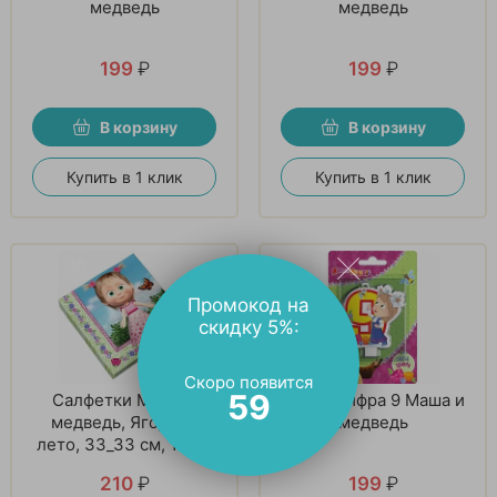
медведь
медведь
199
₽
199
₽
В корзину
В корзину
Купить в 1 клик
Купить в 1 клик
Промокод на
скидку 5%:
Скоро появится
58
Салфетки Маша и
Свеча цифра 9 Маша и
медведь, Ягодное
медведь
лето, 33_33 см, 12 шт
210
₽
199
₽