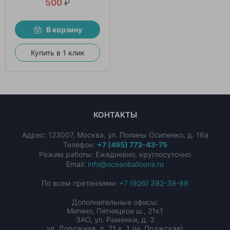
500
₽
В корзину
Купить в 1 клик
КОНТАКТЫ
Адрес:
123007
,
Москва
,
ул. Полины Осипенко, д. 16а
Телефон:
+7 (495) 773-43-75
Режим работы: Ежедневно, круглосуточно
Email:
info@oceanballoons.ru
По всем претензиям:
+7 (926) 392-39-88
Дополнительные офисы:
Митино, Пятницкое ш., 21к1
ЗАО, ул. Раменки, д. 3
ул. Дорожная, д. 21 к. 1 (м. Пражская)