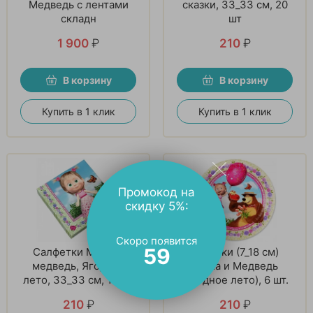
Медведь с лентами
сказки, 33_33 см, 20
складн
шт
1 900
₽
210
₽
В корзину
В корзину
Купить в 1 клик
Купить в 1 клик
Промокод на
скидку 5%:
Скоро появится
58
Салфетки Маша и
Тарелки (7_18 см)
медведь, Ягодное
Маша и Медведь
лето, 33_33 см, 12 шт
(Ягодное лето), 6 шт.
210
₽
210
₽