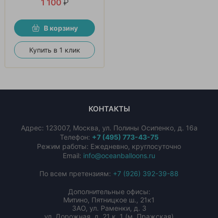
1 100
₽
В корзину
Купить в 1 клик
КОНТАКТЫ
Адрес:
123007
,
Москва
,
ул. Полины Осипенко, д. 16а
Телефон:
+7 (495) 773-43-75
Режим работы: Ежедневно, круглосуточно
Email:
info@oceanballoons.ru
По всем претензиям:
+7 (926) 392-39-88
Дополнительные офисы:
Митино, Пятницкое ш., 21к1
ЗАО, ул. Раменки, д. 3
ул. Дорожная, д. 21 к. 1 (м. Пражская)