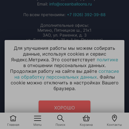
Email:
info@oceanballoons.ru
По всем претензиям:
+7 (926) 392-39-88
Дополнительные офисы:
Митино, Пятницкое ш., 21к1
ЗАО, ул. Раменки, д. 3
ул. Дорожная, д. 21 к. 1 (м. Пражская)
ул. Михайлова, д. 31 (м. Выхино)
Для улучшения работы мы можем собирать
данные, используя cookies и сервис
Чат-бот в Телеграм
Чат-бот в MAX
Яндекс.Метрика. Это соответствует
политике
в отношении персональных данных.
Мы в соцсетях:
Продолжая работу на сайте вы даёте
согласие
на обработку персональных данных
. Файлы
cookie можно отключить в настройках Вашего
браузера.
Мы принимаем к оплате:
ХОРОШО
Главная
Menu
Поиск
Корзина
Контакты