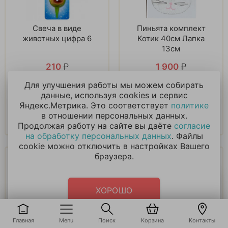
Свеча в виде
Пиньята комплект
животных цифра 6
Котик 40см Лапка
13см
210
₽
1 900
₽
Для улучшения работы мы можем собирать
В корзину
В корзину
данные, используя cookies и сервис
Яндекс.Метрика. Это соответствует
политике
в отношении персональных данных.
Купить в 1 клик
Купить в 1 клик
Продолжая работу на сайте вы даёте
согласие
на обработку персональных данных
. Файлы
cookie можно отключить в настройках Вашего
браузера.
ХОРОШО
Свеча в виде
Стаканы (250 мл)
Главная
Menu
Поиск
Корзина
Контакты