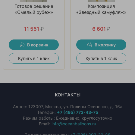
Готовое решение
Композиция
«Смелый рубеж»
«Звездный камуфляж»
11 551
₽
6 601
₽
В корзину
В корзину
Купить в 1 клик
Купить в 1 клик
КОНТАКТЫ
Адрес:
123007
,
Москва
,
ул. Полины Осипенко, д. 16а
Телефон:
+7 (495) 773-43-75
Режим работы: Ежедневно, круглосуточно
Email:
info@oceanballoons.ru
По всем претензиям:
+7 (926) 392-39-88