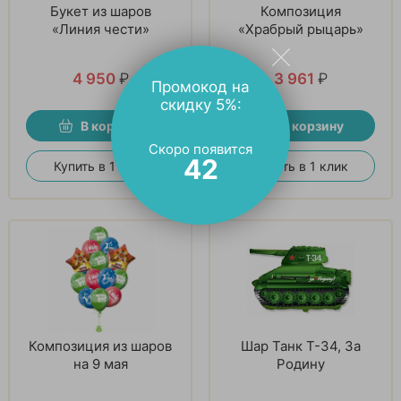
Букет из шаров
Композиция
«Линия чести»
«Храбрый рыцарь»
4 950
₽
3 961
₽
Промокод на
скидку 5%:
В корзину
В корзину
Скоро появится
41
Купить в 1 клик
Купить в 1 клик
Композиция из шаров
Шар Танк T-34, За
на 9 мая
Родину