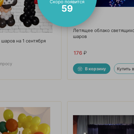
Скоро появится
57
Летящее облако светящих
шаров
 шаров на 1 сентября
176
₽
апросу
В корзину
Купить в