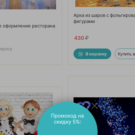
Арка из шаров с фольгиро
фигурами
е оформление ресторана
430
₽
апросу
В корзину
Купить в
Промокод на
скидку 5%: