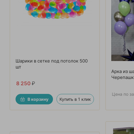
Шарики в сетке под потолок 500
шт
Арка из ш
Черепашк
8 250
₽
Цена по з
В корзину
Купить в 1 клик