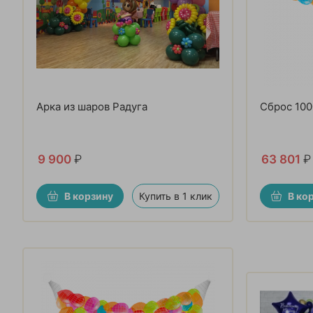
Арка из шаров Радуга
Сброс 100
9 900
₽
63 801
₽
В корзину
Купить в 1 клик
В ко