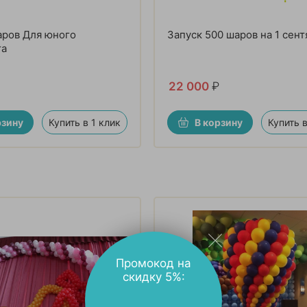
аров Для юного
Запуск 500 шаров на 1 сент
та
22 000
₽
рзину
Купить в 1 клик
В корзину
Купить в
Промокод на
скидку 5%: