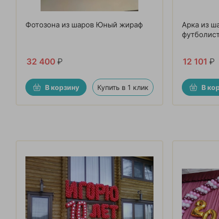
Фотозона из шаров Юный жираф
Арка из ш
футболис
32 400
₽
12 101
₽
В корзину
Купить в 1 клик
В ко