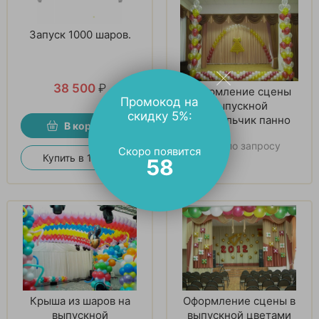
Запуск 1000 шаров.
38 500
₽
Оформление сцены
Промокод на
выпускной
скидку 5%:
колокольчик панно
В корзину
Цена по запросу
Скоро появится
Купить в 1 клик
57
Крыша из шаров на
Оформление сцены в
выпускной
выпускной цветами