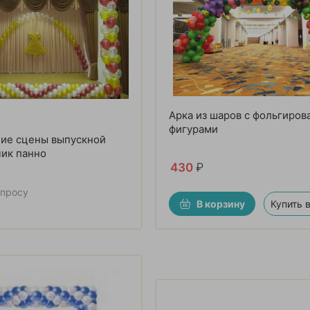
Арка из шаров с фольгиро
фигурами
ие сцены выпускной
ик панно
430
₽
апросу
В корзину
Купить в