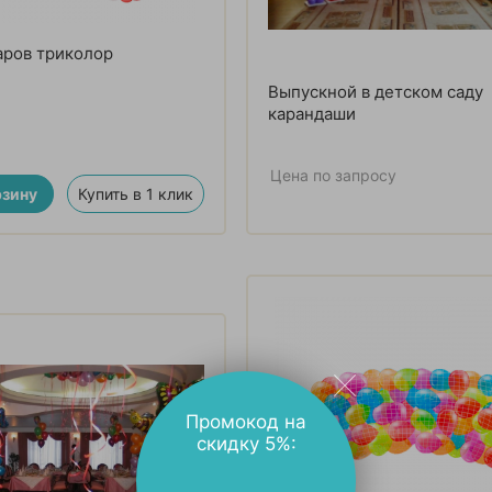
аров триколор
Выпускной в детском саду
карандаши
Цена по запросу
рзину
Купить в 1 клик
Промокод на
скидку 5%: