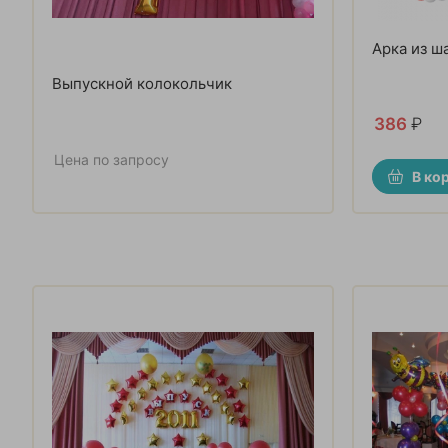
Арка из ш
Выпускной колокольчик
386
₽
Цена по запросу
В ко