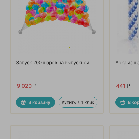
Запуск 200 шаров на выпускной
Арка из ш
9 020
₽
441
₽
В корзину
Купить в 1 клик
В ко