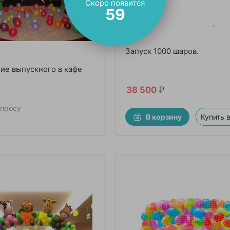
Скоро появится
57
Запуск 1000 шаров.
е выпускного в кафе
38 500
₽
апросу
В корзину
Купить в