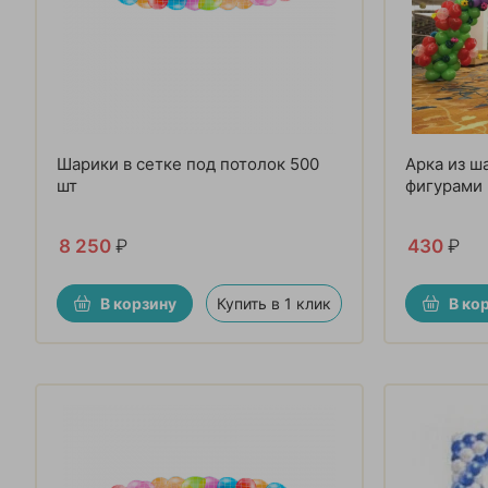
Шарики в сетке под потолок 500
Арка из ш
шт
фигурами
8 250
₽
430
₽
В корзину
Купить в 1 клик
В ко