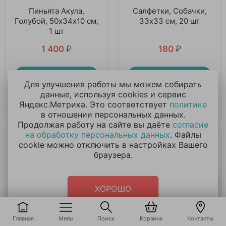
Пиньята Акула,
Салфетки, Собачки,
Голубой, 50х34х10 см,
33х33 см, 20 шт
1 шт
1 400
₽
180
₽
В корзину
В корзину
Для улучшения работы мы можем собирать
данные, используя cookies и сервис
Купить в 1 клик
Купить в 1 клик
Яндекс.Метрика. Это соответствует
политике
в отношении персональных данных.
Продолжая работу на сайте вы даёте
согласие
на обработку персональных данных
. Файлы
cookie можно отключить в настройках Вашего
браузера.
ХОРОШО
Свеча в виде
Свеча в виде
животных цифра 3
животных цифра 7
Главная
Menu
Поиск
Корзина
Контакты