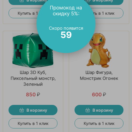
Промокод на
Купить в 1 клик
Купить в 1 клик
скидку 5%:
Скоро появится
58
Шар 3D Куб,
Шар Фигура,
Пиксельный монстр,
Монстрик Огонек
Зеленый
850
₽
600
₽
В корзину
В корзину
Купить в 1 клик
Купить в 1 клик