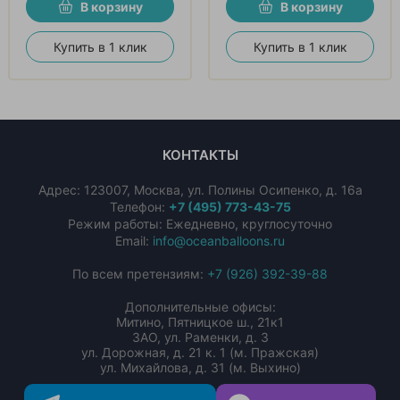
В корзину
В корзину
Купить в 1 клик
Купить в 1 клик
КОНТАКТЫ
Адрес:
123007
,
Москва
,
ул. Полины Осипенко, д. 16а
Телефон:
+7 (495) 773-43-75
Режим работы: Ежедневно, круглосуточно
Email:
info@oceanballoons.ru
По всем претензиям:
+7 (926) 392-39-88
Дополнительные офисы:
Митино, Пятницкое ш., 21к1
ЗАО, ул. Раменки, д. 3
ул. Дорожная, д. 21 к. 1 (м. Пражская)
ул. Михайлова, д. 31 (м. Выхино)