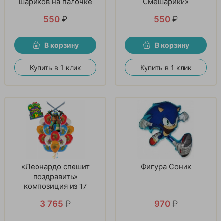
шариков на палочке
Смешарики»
«Цветной Подарок»
550
₽
550
₽
В корзину
В корзину
Купить в 1 клик
Купить в 1 клик
«Леонардо спешит
Фигура Соник
поздравить»
композиция из 17
шаров
3 765
₽
970
₽