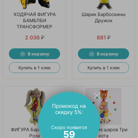
ХОДЯЧАЯ ФИГУРА
Шарик Барбоскины
БАМБЛБИ
Дружок
ТРАНСФОРМЕР
2 036
₽
881
₽
В корзину
В корзину
Купить в 1 клик
Купить в 1 клик
Промокод на
скидку 5%:
Скоро появится
ФИГУРА Барбоскины
Фонтан из шаров Три
57
Роза
кота