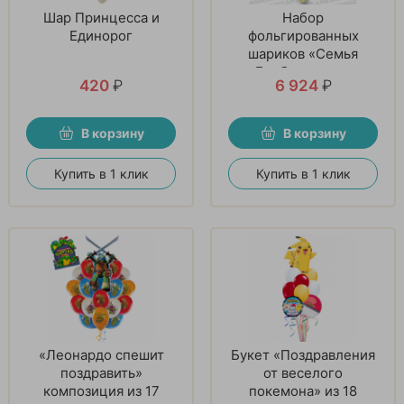
Шар Принцесса и
Набор
Единорог
фольгированных
шариков «Семья
Барбоскиных»
420
₽
6 924
₽
В корзину
В корзину
Купить в 1 клик
Купить в 1 клик
«Леонардо спешит
Букет «Поздравления
поздравить»
от веселого
композиция из 17
покемона» из 18