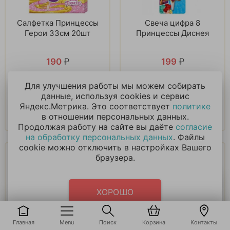
Салфетка Принцессы
Свеча цифра 8
Герои 33см 20шт
Принцессы Диснея
190
₽
199
₽
Для улучшения работы мы можем собирать
В корзину
В корзину
данные, используя cookies и сервис
Яндекс.Метрика. Это соответствует
политике
Купить в 1 клик
Купить в 1 клик
в отношении персональных данных.
Продолжая работу на сайте вы даёте
согласие
на обработку персональных данных
. Файлы
cookie можно отключить в настройках Вашего
браузера.
ХОРОШО
Свеча цифра 1 с
Тарелки Куклы
Главная
Menu
Поиск
Корзина
Контакты
принцессами Диснея
Принцессы,