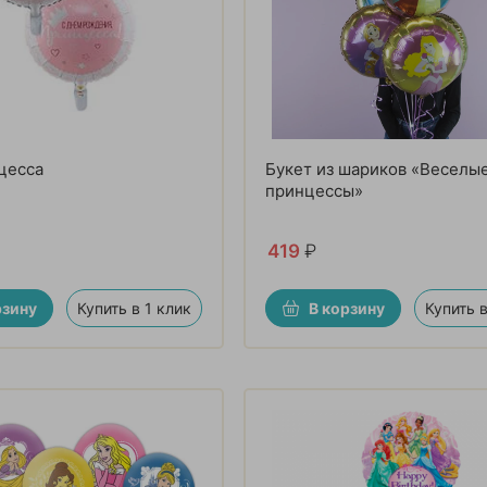
цесса
Букет из шариков «Веселы
принцессы»
419
₽
рзину
Купить в 1 клик
В корзину
Купить в