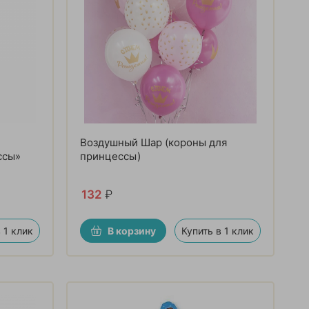
Воздушный Шар (короны для
ссы»
принцессы)
132
₽
 1 клик
В корзину
Купить в 1 клик