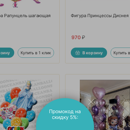
ра Рапунцель шагающая
Фигура Принцессы Диснея
970
₽
рзину
Купить в 1 клик
В корзину
Купить в
Промокод на
скидку 5%: