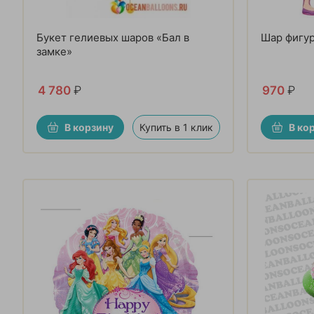
Букет гелиевых шаров «Бал в
Шар фигу
замке»
4 780
₽
970
₽
В корзину
Купить в 1 клик
В ко