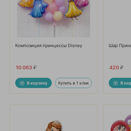
Композиция принцессы Disney
Шар Прин
10 063
₽
420
₽
В корзину
Купить в 1 клик
В ко