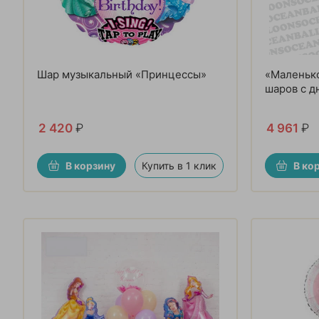
Шар музыкальный «Принцессы»
«Маленько
шаров с д
2 420
₽
4 961
₽
В корзину
Купить в 1 клик
В ко