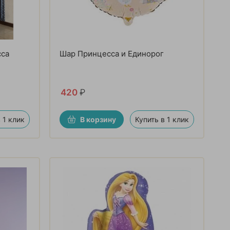
сса
Шар Принцесса и Единорог
420
₽
 1 клик
В корзину
Купить в 1 клик