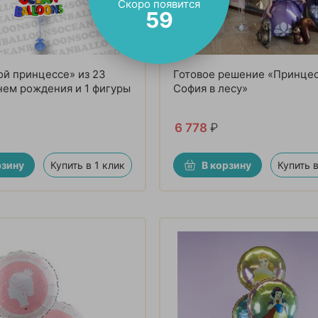
Скоро появится
57
й принцессе» из 23
Готовое решение «Принце
нем рождения и 1 фигуры
София в лесу»
6 778
₽
рзину
Купить в 1 клик
В корзину
Купить в