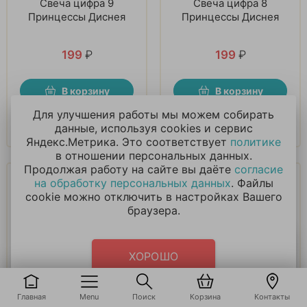
Свеча цифра 9
Свеча цифра 8
Принцессы Диснея
Принцессы Диснея
199
₽
199
₽
В корзину
В корзину
Для улучшения работы мы можем собирать
Купить в 1 клик
Купить в 1 клик
данные, используя cookies и сервис
Яндекс.Метрика. Это соответствует
политике
в отношении персональных данных.
Продолжая работу на сайте вы даёте
согласие
на обработку персональных данных
. Файлы
cookie можно отключить в настройках Вашего
браузера.
ХОРОШО
Стакан пласт
Тарелки Куклы
Принцессы Герои
Принцессы,
200мл 8шт
Сиреневый, Розовый,
Главная
Menu
Поиск
Корзина
Контакты
6 шт